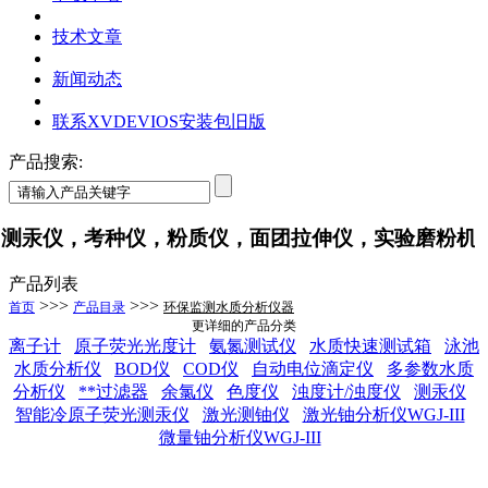
技术文章
新闻动态
联系XVDEVIOS安装包旧版
产品搜索:
仪，考种仪，粉质仪，面团拉伸仪，实验磨粉机
产品列表
>>>
>>>
首页
产品目录
环保监测水质分析仪器
更详细的产品分类
离子计
原子荧光光度计
氨氮测试仪
水质快速测试箱
泳池
水质分析仪
BOD仪
COD仪
自动电位滴定仪
多参数水质
分析仪
**过滤器
余氯仪
色度仪
浊度计/浊度仪
测汞仪
智能冷原子荧光测汞仪
激光测铀仪
激光铀分析仪WGJ-III
微量铀分析仪WGJ-III