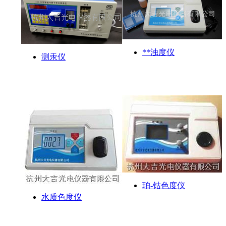
**浊度仪
测汞仪
珀-钴色度仪
水质色度仪