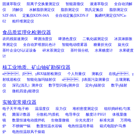
固液萃取仪
阳离子交换量测定仪
智能蒸馏仪
液液萃取仪
全自动消解
仪
消解仪
水解脂肪测定仪
脂肪测定仪
凯氏定氮仪
脂肪测定仪
SZF-06A
定氮仪KDN-04A
全自动定氮仪KDN-F
氮磷钙测定仪NPCa-
02
粗纤维测定仪
食品质监理化检测仪器
农药残留速测仪
啤酒浊度仪
啤酒色度仪
二氧化碳测定仪
冰淇淋膨胀
率测定仪
全自动罗维朋比色计
智能电动喷雾器
糖量折光仪
旋光仪
茶叶企业QS认证设备
碎末茶测定仪
茶叶筛分机
水果糖度计
水果硬度
计
核工业地质、矿山铀矿勘探仪器
α、β、γ和X辐射检测仪
个人剂量仪
测氡仪
在线χ、γ
射线巡检仪
智能化伽玛辐射仪
α、β表面污染测量仪
土壤测氡
仪
深孔(浅孔）测井仪
数字型闪烁γ测井仪
定向γ辐射仪
数字γ辐射
仪
微机四道γ能谱仪
实验室常规仪器
电子天平/电子称
温湿度仪
应力仪
堆积密度测定仪
组织捣碎机/匀浆
机
菌落计数器
分散机/均质机
电导率仪
酸度计/PH计
体视显微
镜
数显恒速电动搅拌机
生物显微镜
分光光度计
标准光源
万用电
炉
不锈钢**锅
数显恒温水浴锅
电热恒温培养箱
箱式电阻炉/马弗
炉
电热恒温鼓风干燥箱