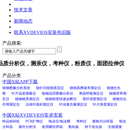
技术文章
新闻动态
联系XVDEVIOS安装包旧版
产品搜索:
质分析仪，测汞仪，考种仪，粉质仪，面团拉伸仪
产品分类
中国X站APP下载
植物图像分析系统
插针式植物茎流仪
植物蒸腾速率测定仪
植物生长
锥
叶片温差测量仪
植物冠层图像分析仪
果蔬呼吸测定仪
植物营养测
定仪
植物根系测定仪
植物病害快速诊断仪
茎杆强度测定仪
植物光合
作用测定仪
活体叶面积测定仪
叶绿素含量测定仪
叶片厚度测定仪
中国X站XVDEVIOS安卓安装
样品粉碎机
PCR扩增仪
电泳仪/电泳槽
考种仪
横格式分样器
电动
分样器
紫外分析仪
食用菌培养箱
数粒板
种子老化箱
生物显微