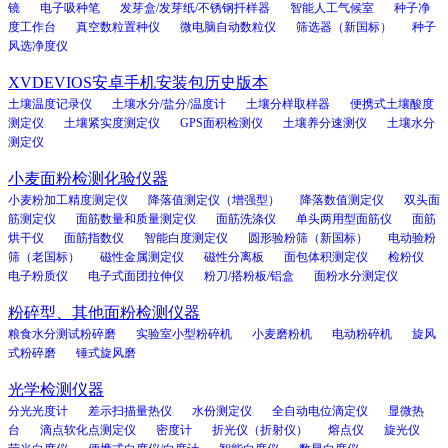
镜
电子吸种笔
发芽盒/发芽纸/不锈钢扦样器
智能人工气候室
种子净
度工作台
真空数粒置种仪
微电脑自动数粒仪
筛选器（新国标）
种子
风选净度仪
XVDEVIOS安卓手机安装包历史版本
土壤温度记录仪
土壤水分/盐分/温度计
土壤分样取样器
便携式土壤酸度
测定仪
土壤紧实度测定仪
GPS面积检测仪
土壤养分速测仪
土壤水分
测定仪
小麦面粉检测化验仪器
小麦粉加工精度测定仪
降落值测定仪（增强型）
降落数值测定仪
双头面
筋测定仪
面筋数量和质量测定仪
面筋洗涤仪
单头两用型面筋仪
面筋
烘干仪
面筋指数仪
智能白度测定仪
圆形验粉筛（新国标）
电动验粉
筛（老国标）
磁性金属测定仪
磁性分离板
面包体积测定仪
检粉仪
电子粉质仪
电子式面团拉伸仪
粉刀/搭粉板/铝盒
面粉水分测定仪
粉碎型、其他面粉检测仪器
粮食水分测试粉碎磨
实验室小型粉碎机
小麦磨粉机
电动粉碎机
旋风
式粉碎磨
锤式旋风磨
光学检测仪器
分光光度计
差示扫描量热仪
水份测定仪
全自动电位滴定仪
显微热
台
滴点软化点测定仪
密度计
折光仪（折射仪）
熔点仪
旋光仪