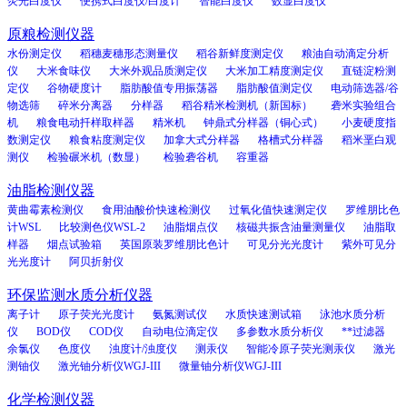
荧光白度仪
便携式白度仪/白度计
智能白度仪
数显白度仪
原粮检测仪器
水份测定仪
稻穗麦穗形态测量仪
稻谷新鲜度测定仪
粮油自动滴定分析
仪
大米食味仪
大米外观品质测定仪
大米加工精度测定仪
直链淀粉测
定仪
谷物硬度计
脂肪酸值专用振荡器
脂肪酸值测定仪
电动筛选器/谷
物选筛
碎米分离器
分样器
稻谷精米检测机（新国标）
砻米实验组合
机
粮食电动扦样取样器
精米机
钟鼎式分样器（铜心式）
小麦硬度指
数测定仪
粮食粘度测定仪
加拿大式分样器
格槽式分样器
稻米垩白观
测仪
检验碾米机（数显）
检验砻谷机
容重器
油脂检测仪器
黄曲霉素检测仪
食用油酸价快速检测仪
过氧化值快速测定仪
罗维朋比色
计WSL
比较测色仪WSL-2
油脂烟点仪
核磁共振含油量测量仪
油脂取
样器
烟点试验箱
英国原装罗维朋比色计
可见分光光度计
紫外可见分
光光度计
阿贝折射仪
环保监测水质分析仪器
离子计
原子荧光光度计
氨氮测试仪
水质快速测试箱
泳池水质分析
仪
BOD仪
COD仪
自动电位滴定仪
多参数水质分析仪
**过滤器
余氯仪
色度仪
浊度计/浊度仪
测汞仪
智能冷原子荧光测汞仪
激光
测铀仪
激光铀分析仪WGJ-III
微量铀分析仪WGJ-III
化学检测仪器