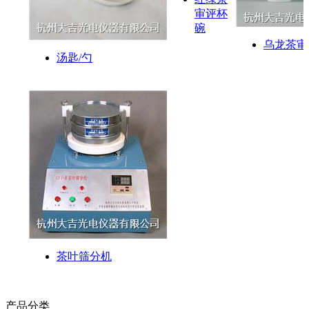
审评杯
碗
乌龙茶审
汤匙/勺
茶叶筛分机
产品分类