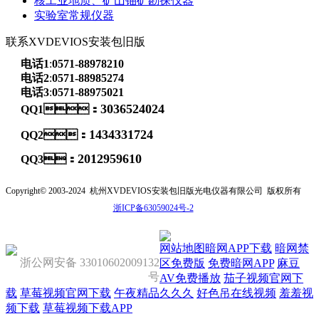
核工业地质、矿山铀矿勘探仪器
实验室常规仪器
联系XVDEVIOS安装包旧版
电话1
:
0571-88978210
电话2
:
0571-88985274
电话3
:
0571-88975021
3036524024
QQ1：
1434331724
QQ2：
2012959610
QQ3：
Copyright© 2003-2024
杭州XVDEVIOS安装包旧版光电仪器有限公司
版权所有
浙ICP备63059024号-2
网站地图
暗网APP下载
暗网禁
浙公网安备 33010602009132
区免费版
免费暗网APP
麻豆
号
AV免费播放
茄子视频官网下
载
草莓视频官网下载
午夜精品久久久
好色吊在线视频
羞羞视
频下载
草莓视频下载APP