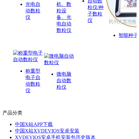
自动数
光电自
机、数
粒仪/种
动数粒
粒设
子数粒
仪
备、光
仪
电自动
数粒仪
智能种子
称重型
微电脑
电子自
自动数
动数粒
粒仪
仪
产品分类
中国X站APP下载
中国X站XVDEVIOS安卓安装
XVDEVIOS安卓手机安装包历史版本