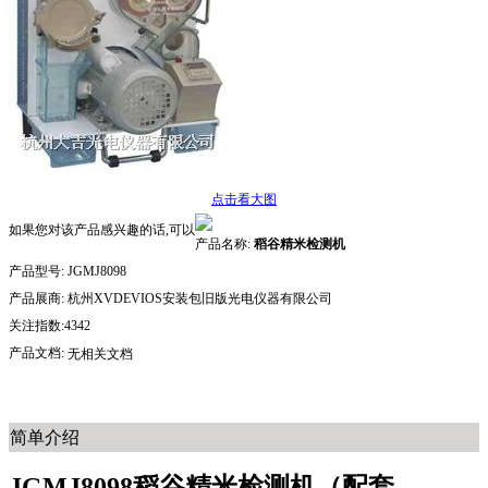
点击看大图
如果您对该产品感兴趣的话,可以
产品名称:
稻谷精米检测机
产品型号:
JGMJ8098
产品展商:
杭州XVDEVIOS安装包旧版光电仪器有限公司
关注指数:4342
产品文档:
无相关文档
简单介绍
JGMJ8098稻谷精米检测机（配套