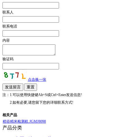
联系人
联系电话
内容
验证码
点击换一张
注：1.可以使用快捷键Alt+S或Ctrl+Enter发送信息!
2.如有必要,请您留下您的详细联系方式!
相关产品
稻谷精米检测机 JGMJ8098
产品分类