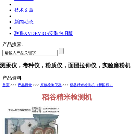
技术文章
新闻动态
联系XVDEVIOS安装包旧版
产品搜索:
，考种仪，粉质仪，面团拉伸仪，实验磨粉机
产品资料
首页
>>>
产品目录
>>>
原粮检测仪器
>>>
稻谷精米检测机（新国标）
稻谷精米检测机