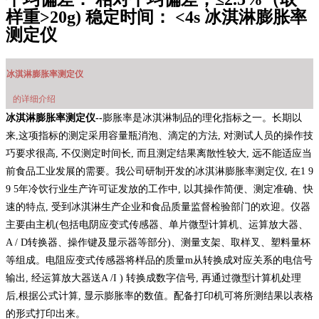
样重>20g) 稳定时间： <4s 冰淇淋膨胀率
测定仪
冰淇淋膨胀率测定仪
的详细介绍
冰淇淋膨胀率测定仪--
膨胀率是冰淇淋制品的理化指标之一。长期以
来,这项指标的测定采用容量瓶消泡、滴定的方法, 对测试人员的操作技
巧要求很高, 不仅测定时间长, 而且测定结果离散性较大, 远不能适应当
前食品工业发展的需要。我公司研制开发的冰淇淋膨胀率测定仪, 在1 9
9 5年冷饮行业生产许可证发放的工作中, 以其操作简便、测定准确、快
速的特点, 受到冰淇淋生产企业和食品质量监督检验部门的欢迎。仪器
主要由主机(包括电阴应变式传感器、单片微型计算机、运算放大器、
A / D转换器、操作键及显示器等部分)、测量支架、取样叉、塑料量杯
等组成。电阻应变式传感器将样品的质量m从转换成对应关系的电信号
输出, 经运算放大器送A /I ) 转换成数字信号, 再通过微型计算机处理
后,根据公式计算, 显示膨胀率的数值。配备打印机可将所测结果以表格
的形式打印出来。