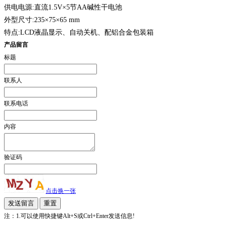
供电电源:直流1.5V×5节AA碱性干电池
外型尺寸:235×75×65 mm
特点:LCD液晶显示、自动关机、配铝合金包装箱
产品留言
标题
联系人
联系电话
内容
验证码
点击换一张
注：1.可以使用快捷键Alt+S或Ctrl+Enter发送信息!