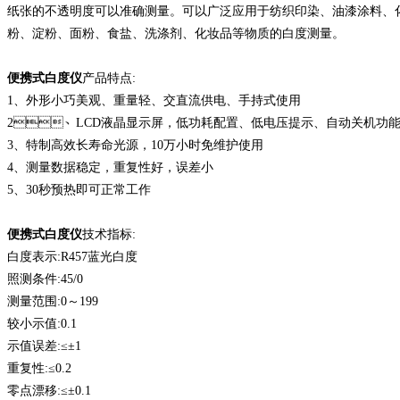
纸张的不透明度可以准确测量。可以广泛应用于纺织印染、油漆涂料、化工建材、
粉、淀粉、面粉、食盐、洗涤剂、化妆品等物质的白度测量。
便携式白度仪
产品特点:
1、外形小巧美观、重量轻、交直流供电、手持式使用
2、LCD液晶显示屏，低功耗配置、低电压提示、自动关机功
3、特制高效长寿命光源，10万小时免维护使用
4、测量数据稳定，重复性好，误差小
5、30秒预热即可正常工作
便携式白度仪
技术指标:
白度表示:R457蓝光白度
照测条件:45/0
测量范围:0～199
较小示值:0.1
示值误差:≤±1
重复性:≤0.2
零点漂移:≤±0.1