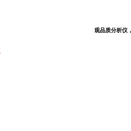
大米食味计，大米外观品质分析仪
仪