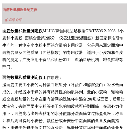
面筋数量和质量测定仪
的详细介绍
面筋数量和质量测定仪
MJ-IIC(新国标)型是根据GB/T5506.2-2008《小
麦和小麦粉 面筋含量第2部分：仪器法测定湿面筋》新国家标准研制
生产的一种测定小麦粉中面筋含量的专用仪器，它是用来测定面粉中
面筋含量及面筋质量（面筋指数）的专用仪器，适用于小麦粉和全麦
粉的测定，广泛应用于食品和面粉加工、粮油科研机构、粮食贮藏等
部门。
面筋数量和质量测定仪
工作原理：
湿面筋主要由小麦的两种蛋白质组分（谷蛋白和醇溶蛋白）经水合而
成的、未经脱水干燥的具有粘弹性的物质得到。量的小麦粉、颗粒粉
或全麦粉加量的盐水在带有筛网的洗涤杯中混合20s形成面团，后用盐
水洗涤，去除面团中淀粉等溶于水的物质就可得到面筋；在离心力作
用下，面筋离心出外表粘附的水分使部分湿面筋穿过筛盒孔板，称量
计算后则可得到小麦粉、颗粒粉或全麦粉中湿面筋的含量及面筋指
数；用烘干仪烘干湿面筋的水分后，称量计算可得到干面筋的含量及