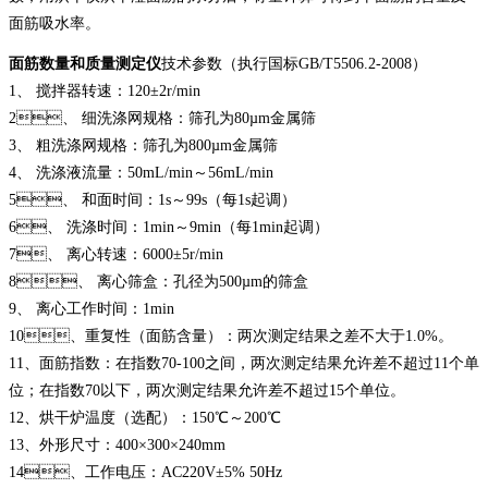
面筋吸水率。
面筋数量和质量测定仪
技术参数（执行国标GB/T5506.2-2008）
1、 搅拌器转速：120±2r/min
2、 细洗涤网规格：筛孔为80µm金属筛
3、 粗洗涤网规格：筛孔为800µm金属筛
4、 洗涤液流量：50mL/min～56mL/min
5、 和面时间：1s～99s（每1s起调）
6、 洗涤时间：1min～9min（每1min起调）
7、 离心转速：6000±5r/min
8、 离心筛盒：孔径为500µm的筛盒
9、 离心工作时间：1min
10、重复性（面筋含量）：两次测定结果之差不大于1.0%。
11、面筋指数：在指数70-100之间，两次测定结果允许差不超过11个单
位；在指数70以下，两次测定结果允许差不超过15个单位。
12、烘干炉温度（选配）：150℃～200℃
13、外形尺寸：400×300×240mm
14、工作电压：AC220V±5% 50Hz